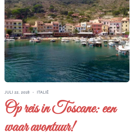
JULI 22, 2018
ITALIË
Op reis in Toscane: een
waar avontuur!