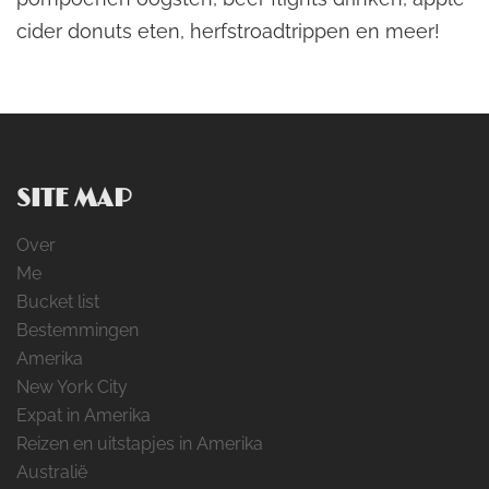
cider donuts eten, herfstroadtrippen en meer!
SITE MAP
Over
Me
Bucket list
Bestemmingen
Amerika
New York City
Expat in Amerika
Reizen en uitstapjes in Amerika
Australië