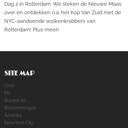
Dag 2 in Rotterdam. We steken de Nieuwe Maas
over en ontdekken o.a. het Kop Van Zuid met de
NYC-aandoende wolkenkrabbers van
Rotterdam! Plus meer!
SITE MAP
Over
Me
Bucket list
Bestemmingen
Amerika
New York City