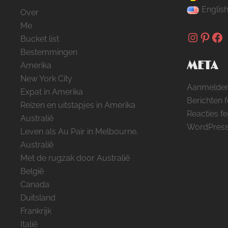
Englis
Over
Me
Instag
Pinte
Fa
Bucket list
Bestemmingen
META
Amerika
New York City
Aanmelde
Expat in Amerika
Berichten 
Reizen en uitstapjes in Amerika
Reacties f
Australië
WordPress
Leven als Au Pair in Melbourne,
Australië
Met de rugzak door Australië
België
Canada
Duitsland
Frankrijk
Italië