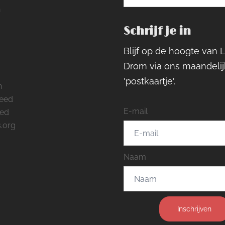
naar:
h
Schrijf je in
ram
rest
cebook
Blijf op de hoogte van 
Drom via ons maandelij
'postkaartje'.
n
feed
E-mail
eed
.org
Naam
Inschrijven