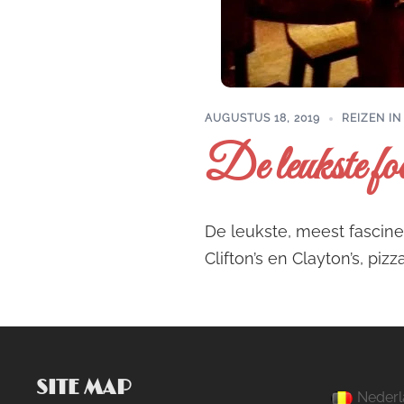
AUGUSTUS 18, 2019
REIZEN IN
De leukste f
De leukste, meest fascine
Clifton’s en Clayton’s, piz
SITE MAP
Nederl