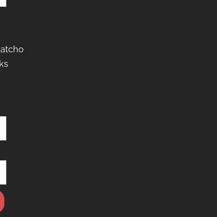
Latcho
ks