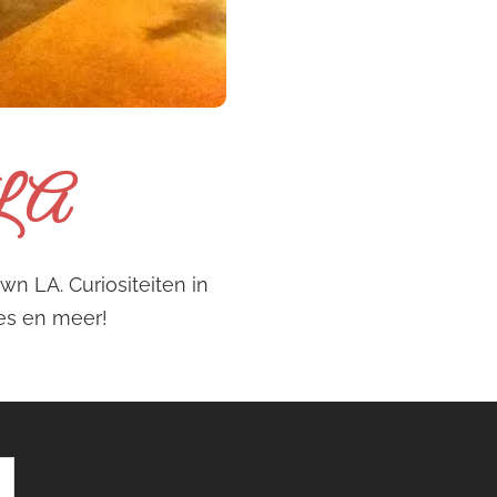
n LA
n LA. Curiositeiten in
jes en meer!