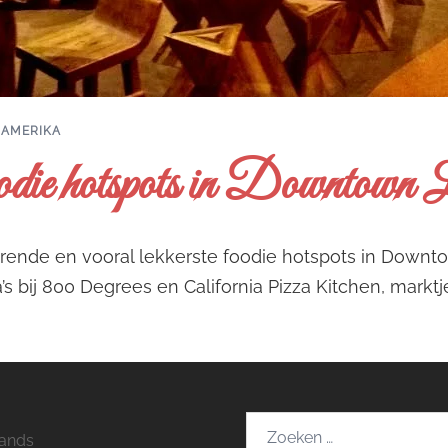
 AMERIKA
oodie hotspots in Downtow
rende en vooral lekkerste foodie hotspots in Downtow
za’s bij 800 Degrees en California Pizza Kitchen, markt
Zoeken
ands