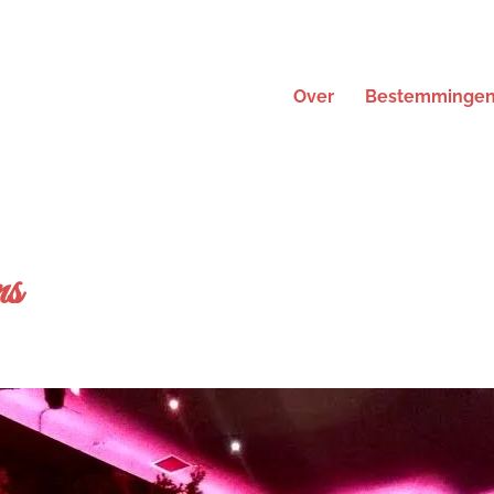
Over
Bestemminge
ns