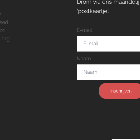
Drom via ons maandelij
'postkaartje'.
n
feed
E-mail
eed
.org
Naam
Inschrijven