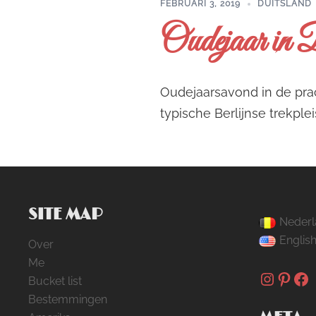
FEBRUARI 3, 2019
DUITSLAND
Oudejaar in B
Oudejaarsavond in de pra
typische Berlijnse trekple
SITE MAP
Nederl
Englis
Over
Me
Instag
Pinte
Fa
Bucket list
Bestemmingen