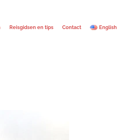
n
Reisgidsen en tips
Contact
English