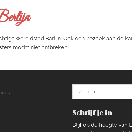
erlijn
chtige wereldstad Berlijn. Ook een bezoek aan de k
isters mocht niet ontbreken!
Zoeken
ands
naar:
h
Schrijf je in
ram
rest
cebook
Blijf op de hoogte van 