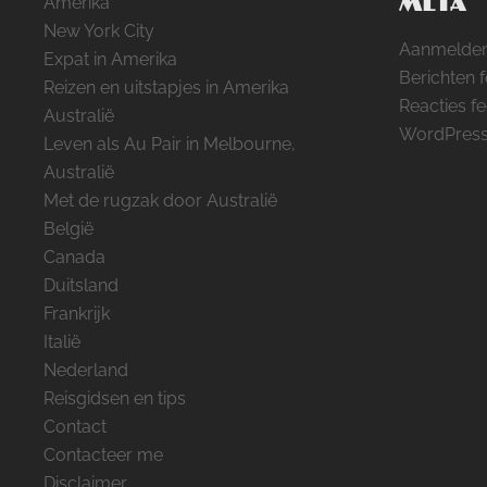
META
Amerika
New York City
Aanmelde
Expat in Amerika
Berichten 
Reizen en uitstapjes in Amerika
Reacties f
Australië
WordPress
Leven als Au Pair in Melbourne,
Australië
Met de rugzak door Australië
België
Canada
Duitsland
Frankrijk
Italië
Nederland
Reisgidsen en tips
Contact
Contacteer me
Disclaimer