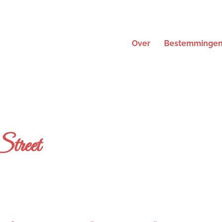
Over
Bestemminge
Street