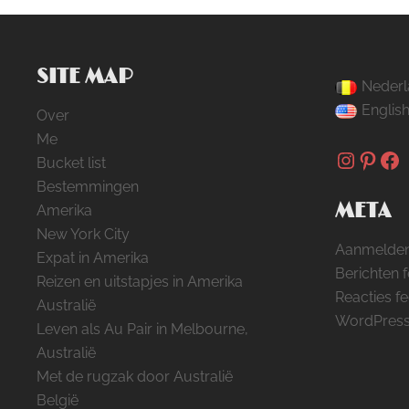
SITE MAP
Nederl
Englis
Over
Me
Instag
Pinte
Fa
Bucket list
Bestemmingen
META
Amerika
New York City
Aanmelde
Expat in Amerika
Berichten 
Reizen en uitstapjes in Amerika
Reacties f
Australië
WordPress
Leven als Au Pair in Melbourne,
Australië
Met de rugzak door Australië
België