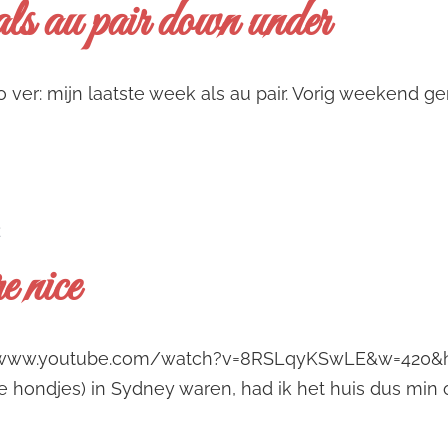
ls au pair down under
ver: mijn laatste week als au pair. Vorig weekend gen
Ë
 nice
//www.youtube.com/watch?v=8RSLqyKSwLE&w=420&h=3
 hondjes) in Sydney waren, had ik het huis dus min o