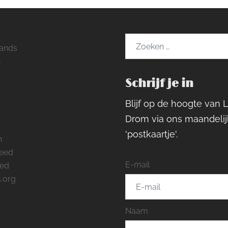
Zoeken
ands
naar:
h
Schrijf je in
ram
rest
cebook
Blijf op de hoogte van 
Drom via ons maandelij
'postkaartje'.
n
feed
E-mail
eed
.org
Naam