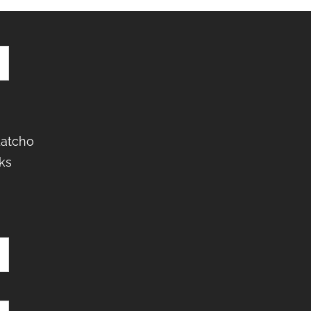
Latcho
ks