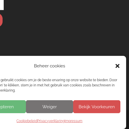
Beheer cookies
gebruikt cookies om je de beste ervaring op onze website te bieden. Door
n' te klikken, stem je in met het gebruik van cookies zoals beschreven in
erklaring.
pteren
Weiger
Bekijk Voorkeuren
Cookiebeleid
Privacyverklaring
Impressum