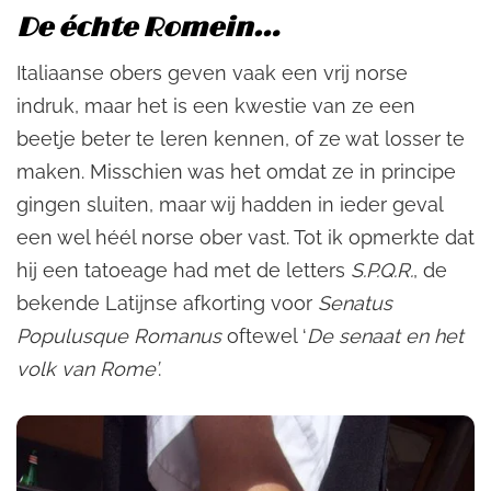
De échte Romein…
Italiaanse obers geven vaak een vrij norse
indruk, maar het is een kwestie van ze een
beetje beter te leren kennen, of ze wat losser te
maken. Misschien was het omdat ze in principe
gingen sluiten, maar wij hadden in ieder geval
een wel héél norse ober vast. Tot ik opmerkte dat
hij een tatoeage had met de letters
S.P.Q.R.
, de
bekende Latijnse afkorting voor
Senatus
Populusque Romanus
oftewel ‘
De senaat en het
volk van Rome’
.