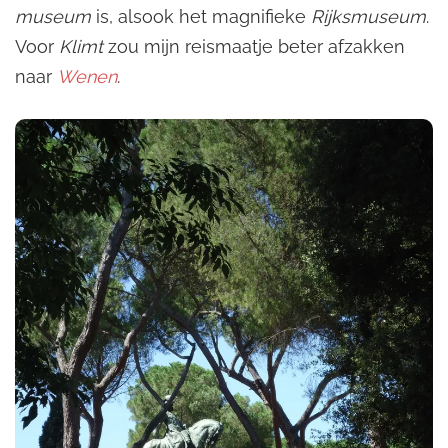
museum
is, alsook het magnifieke
Rijksmuseum
.
Voor
Klimt
zou mijn reismaatje beter afzakken
naar
Wenen
.