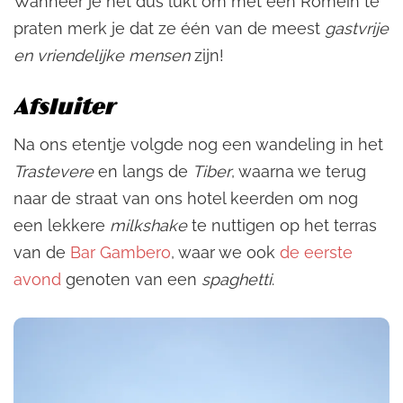
Wanneer je het dus lukt om met een Romein te
praten merk je dat ze één van de meest
gastvrije
en vriendelijke mensen
zijn!
Afsluiter
Na ons etentje volgde nog een wandeling in het
Trastevere
en langs de
Tiber
, waarna we terug
naar de straat van ons hotel keerden om nog
een lekkere
milkshake
te nuttigen op het terras
van de
Bar Gambero
, waar we ook
de eerste
avond
genoten van een
spaghetti
.