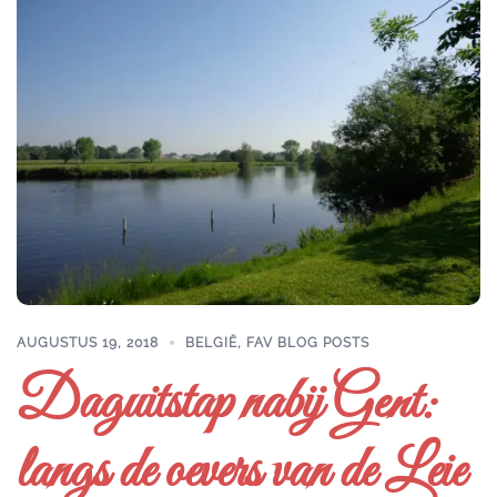
AUGUSTUS 19, 2018
BELGIË
,
FAV BLOG POSTS
Daguitstap nabij Gent:
langs de oevers van de Leie