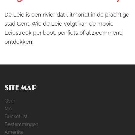
De Leie is een rivier dat uitmondt in de prachtige
stad Gent. Wie de Leie volgt kan de mooie
Leiestreek per boot, per fiets of al zwemmend
ontdekken!
SITE MAP
Over
Me
Bucket list
Bestemmingen
Amerika