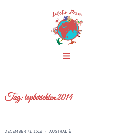
Skip
to
content
Toggle
menu
Tag:
topberichten 2014
DECEMBER 31, 2014
AUSTRALIË