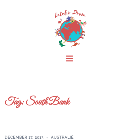
Skip
to
content
Toggle
menu
Tag:
South Bank
DECEMBER 17, 2013
AUSTRALIË