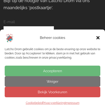
Blijf op de hoogte van Latcho Drom via ons
maandelijks 'postkaartje'.
E-mail
Beheer cookies
Naam
Latcho Drom gebruikt cookies om je de beste ervaring op onze website te
bieden. Door op 'Accepteren' te klikken, stem je in met het gebruik van
cookies zoals beschreven in onze privacyverklaring.
Inschrijven
Accepteren
Weiger
Bekijk Voorkeuren
© 2013 - 2026 Latcho Drom ~ Proudly powered by
Sydney
Cookiebeleid
Privacyverklaring
Impressum