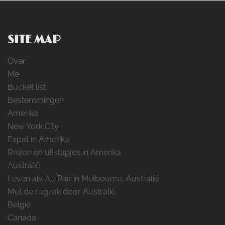
SITE MAP
Over
Me
Bucket list
Bestemmingen
Amerika
New York City
Expat in Amerika
Reizen en uitstapjes in Amerika
Australië
Leven als Au Pair in Melbourne, Australië
Met de rugzak door Australië
België
Canada