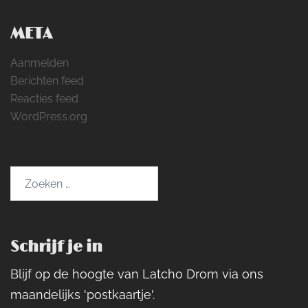
META
Aanmelden
Berichten feed
Reacties feed
WordPress.org
Zoeken
naar:
Schrijf je in
Blijf op de hoogte van Latcho Drom via ons
maandelijks 'postkaartje'.