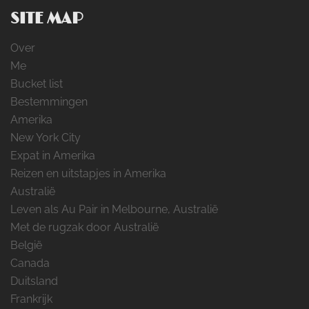
SITE MAP
Over
Me
Bucket list
Bestemmingen
Amerika
New York City
Expat in Amerika
Reizen en uitstapjes in Amerika
Australië
Leven als Au Pair in Melbourne, Australië
Met de rugzak door Australië
België
Canada
Duitsland
Frankrijk