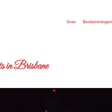
Over
Bestemminge
ts in Brisbane