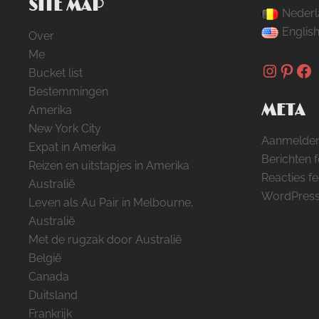
SITE MAP
Nederl
Englis
Over
Me
Instag
Pinte
Fa
Bucket list
Bestemmingen
META
Amerika
New York City
Aanmelde
Expat in Amerika
Berichten 
Reizen en uitstapjes in Amerika
Reacties f
Australië
WordPress
Leven als Au Pair in Melbourne,
Australië
Met de rugzak door Australië
België
Canada
Duitsland
Frankrijk