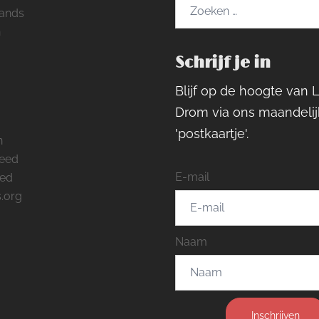
Zoeken
ands
naar:
h
Schrijf je in
ram
rest
cebook
Blijf op de hoogte van 
Drom via ons maandelij
'postkaartje'.
n
feed
E-mail
eed
.org
Naam
Inschrijven