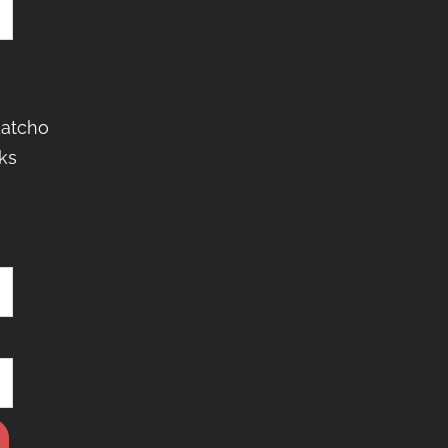
Latcho
ks