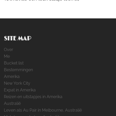
SITE MAP
Over
Me
Bucket list
Bestemmingen
Amerika
New York City
Expat in Amerika
Reizen en uitstapjes in Amerika
Australië
Leven als Au Pair in Melbourne, Australië