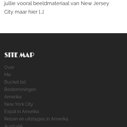
jullie vooral beeldmateriaal van New Jersey
City maar hier […]
SITE MAP
Over
Me
Bucket list
Bestemmingen
Amerika
New York City
Expat in Amerika
Reizen en uitstapjes in Amerika
Australië