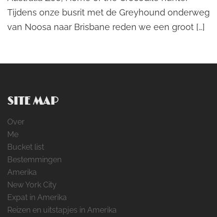
Tijdens onze busrit met de Greyhound onderweg
van Noosa naar Brisbane reden we een groot […]
SITE MAP
Over
Me
Bucket list
Bestemmingen
Amerika
New York City
Expat in Amerika
Reizen en uitstapjes in Amerika