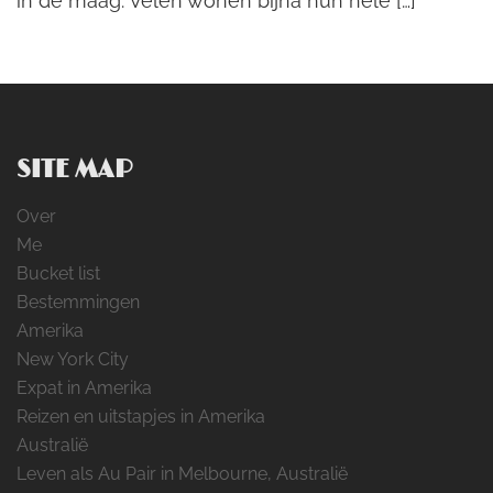
in de maag. Velen wonen bijna hun hele […]
SITE MAP
Over
Me
Bucket list
Bestemmingen
Amerika
New York City
Expat in Amerika
Reizen en uitstapjes in Amerika
Australië
Leven als Au Pair in Melbourne, Australië