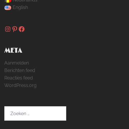
English
Instagram
Pinterest
Facebook
META
Aanmelden
Berichten feed
Reacties feed
WordPress.org
Zoeken
naar: