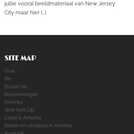
jullie vooral beeldmateriaal van New Jersey
City maar hier […]
SITE MAP
Over
Me
Bucket list
Bestemmingen
Amerika
New York City
Expat in Amerika
Reizen en uitstapjes in Amerika
Australië