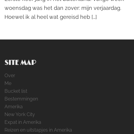
woensdag was het dan zover: mijn verjaardag.
Hoewel ik al heel wat gereisd heb […]
SITE MAP
Over
Me
Bucket list
Bestemmingen
Amerika
New York City
Expat in Amerika
Reizen en uitstapjes in Amerika