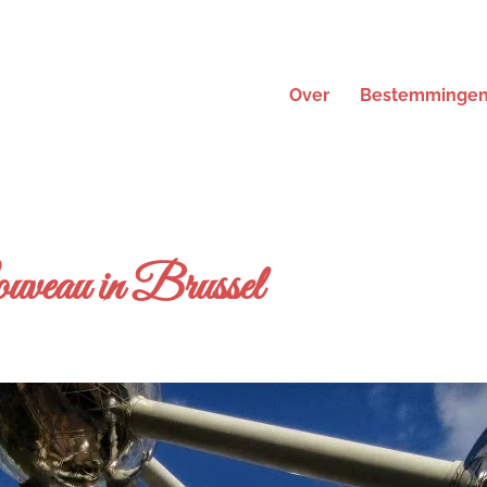
Over
Bestemminge
veau in Brussel