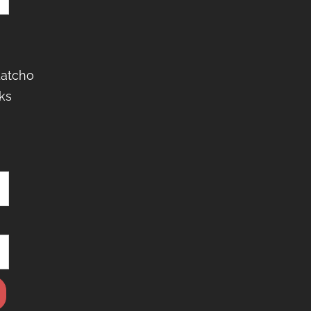
Latcho
ks