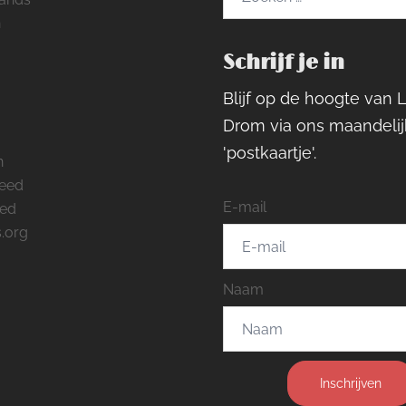
naar:
h
Schrijf je in
ram
rest
cebook
Blijf op de hoogte van 
Drom via ons maandelij
'postkaartje'.
n
feed
E-mail
eed
.org
Naam
Inschrijven