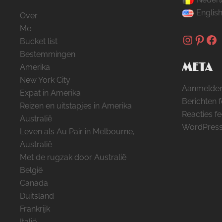
Englis
Over
Me
Instag
Pinte
Fa
Bucket list
Bestemmingen
META
Amerika
New York City
Aanmelde
Expat in Amerika
Berichten 
Reizen en uitstapjes in Amerika
Reacties f
Australië
WordPress
Leven als Au Pair in Melbourne,
Australië
Met de rugzak door Australië
België
Canada
Duitsland
Frankrijk
Italië