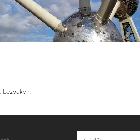
te bezoeken.
Zoeken
ands