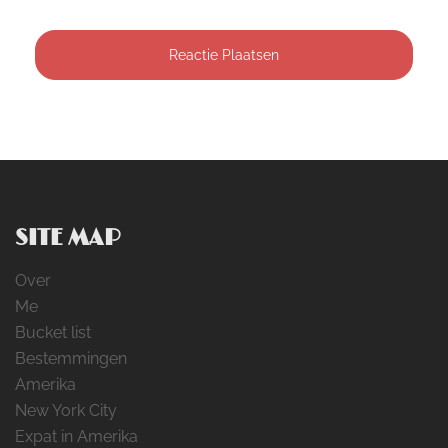
SITE MAP
Over
Me
Bucket list
Bestemmingen
Amerika
New York City
Expat in Amerika